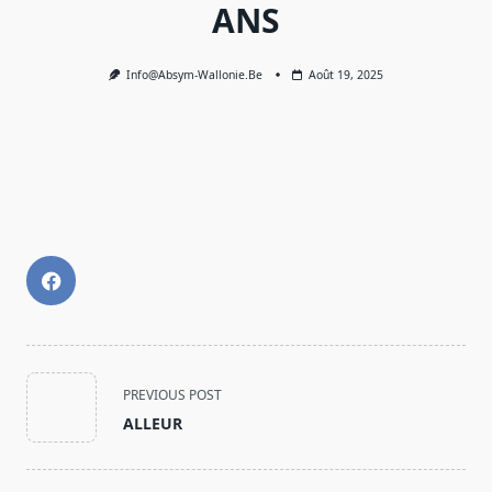
ANS
Info@absym-Wallonie.be
Août 19, 2025
<span
PREVIOUS POST
class="nav-
ALLEUR
subtitle
screen-
reader-